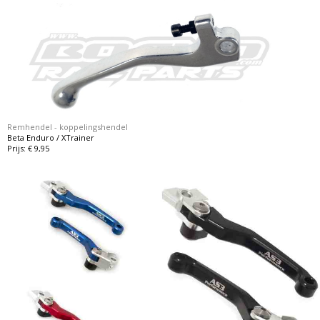
Remhendel - koppelingshendel
Beta Enduro / XTrainer
Prijs: € 9,95