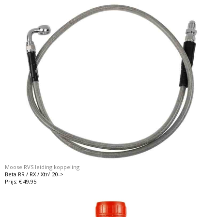
Moose RVS leiding koppeling
Beta RR / RX / Xtr/ '20->
Prijs: € 49,95