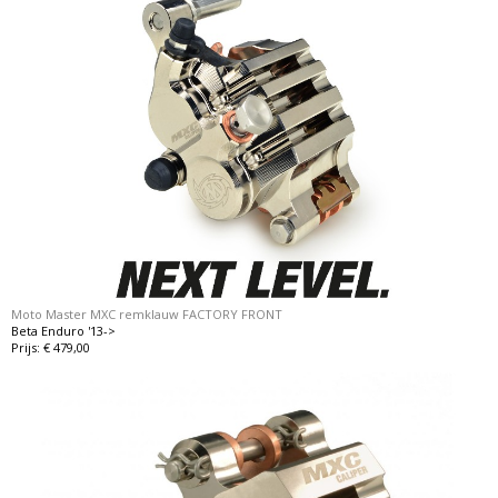
Moto Master MXC remklauw FACTORY FRONT
Beta Enduro '13->
Prijs: € 479,00