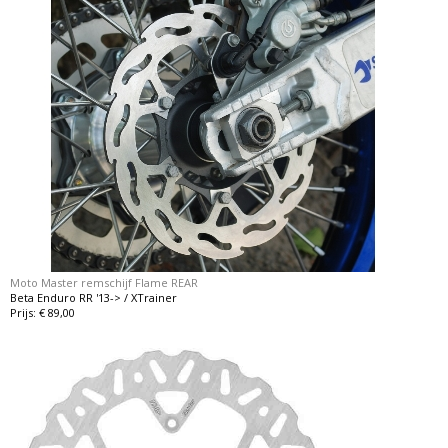
Moto Master remschijf Flame REAR
Beta Enduro RR '13-> / XTrainer
Prijs: € 89,00