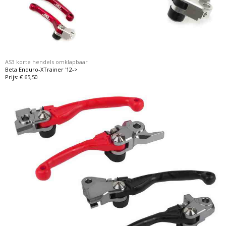
AS3 korte hendels omklapbaar
Beta Enduro-XTrainer '12->
Prijs: € 65,50